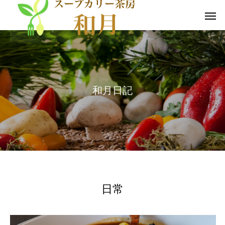
和
月
日
記
日常