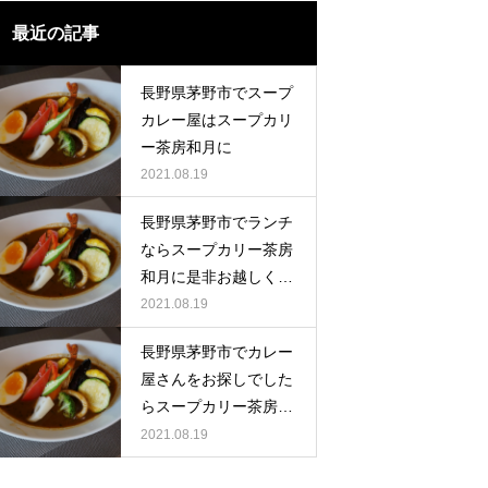
最近の記事
長野県茅野市でスープ
カレー屋はスープカリ
ー茶房和月に
2021.08.19
長野県茅野市でランチ
ならスープカリー茶房
和月に是非お越しくだ
さい。
2021.08.19
長野県茅野市でカレー
屋さんをお探しでした
らスープカリー茶房和
月お越し下さい。
2021.08.19