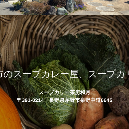
市のスープカレー屋、スープカ
スープカリー茶房和月
〒391-0214 長野県茅野市泉野中道6645